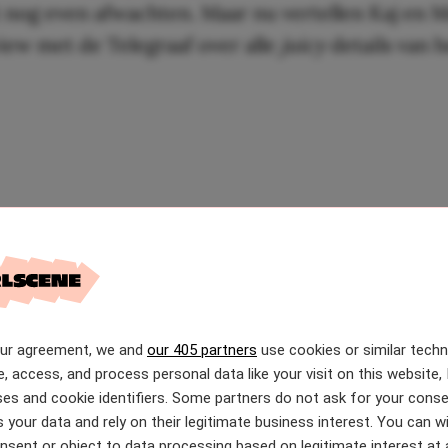
t nog even afwachten. Maar nu vertellen Kaj en M
iew met de Telegraaf over alle
juicy
details van h
our agreement, we and
our 405 partners
use cookies or similar tech
e, access, and process personal data like your visit on this website, 
es and cookie identifiers. Some partners do not ask for your conse
 your data and rely on their legitimate business interest. You can 
nsent or object to data processing based on legitimate interest at 