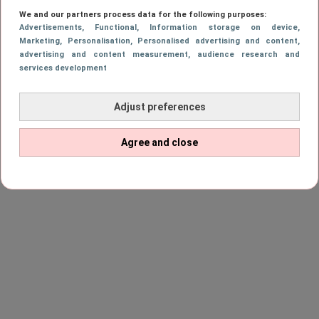
Taylor Swift en Travis Kelce mee naar huis?
We and our partners process data for the following purposes:
Advertisements
, Functional
, Information storage on device
,
Well,
op dat laatste hebben we een
Marketing
, Personalisation
, Personalised advertising and content,
advertising and content measurement, audience research and
antwoord!
services development
Adjust preferences
Agree and close