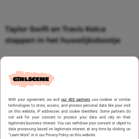
Taylor Swift en Travis Kelce
stappen in het huwelijksbootje
Iedereen heeft het erover: de bijzondere
bruiloft van Taylor Swift en Travis Kelce.
Net als bij het huwelijk van Dua Lipa en
Callum Turner willen fans álles weten. Wat
With your agreement, we and
our 405 partners
use cookies or similar
droeg het bruidspaar? Wie stonden er op de
technologies to store, access, and process personal data like your visit
on this website, IP addresses and cookie identifiers. Some partners do
gastenlijst? Hoe zag het feest eruit? En
not ask for your consent to process your data and rely on their
legitimate business interest. You can withdraw your consent or object to
misschien nog wel de leukste vraag: wat
data processing based on legitimate interest at any time by clicking on
“Learn More” or in our Privacy Policy on this website.
voor cadeau kregen de bruiloftsgasten van