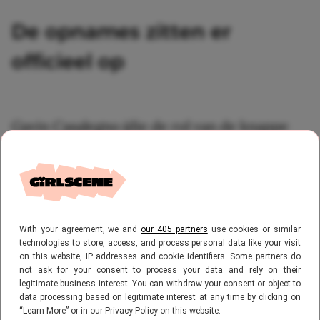
De opnames zitten er
officieel op
Gavin Casalegno (die de rol van de knappe
Jeremiah op zich neemt) heeft in een recent
interview een geweldige update gedeeld
over
The Summer I Turned Pretty
-film. De
cast en crew hebben de opnames van de film
With your agreement, we and
our 405 partners
use cookies or similar
namelijk officieel afgerond!
technologies to store, access, and process personal data like your visit
on this website, IP addresses and cookie identifiers. Some partners do
not ask for your consent to process your data and rely on their
Hoewel de productie pas afgelopen voorjaar
legitimate business interest. You can withdraw your consent or object to
data processing based on legitimate interest at any time by clicking on
van start ging, is het filmen in een razend
“Learn More” or in our Privacy Policy on this website.