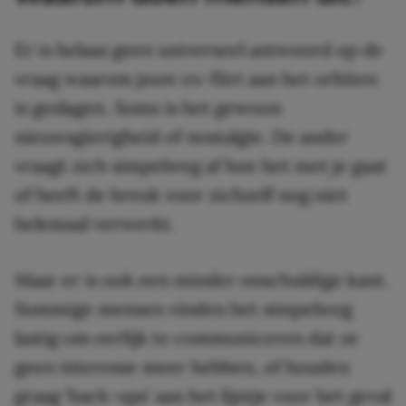
Er is helaas geen universeel antwoord op de
vraag waarom jouw ex-flirt aan het orbiten
is geslagen. Soms is het gewoon
nieuwsgierigheid of nostalgie. De ander
vraagt zich simpelweg af hoe het met je gaat
of heeft de breuk voor zichzelf nog niet
helemaal verwerkt.
Maar er is ook een minder onschuldige kant.
Sommige mensen vinden het simpelweg
lastig om eerlijk te communiceren dat ze
geen interesse meer hebben, of houden
graag ‘back-ups’ aan het lijntje voor het geval