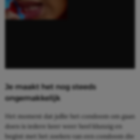
Je maakt het nog steeds
ongemakkelijk
Het moment dat jullie het condoom om gaan
doen is iedere keer weer heel klunzig en
begint met het zoeken van een condoom die