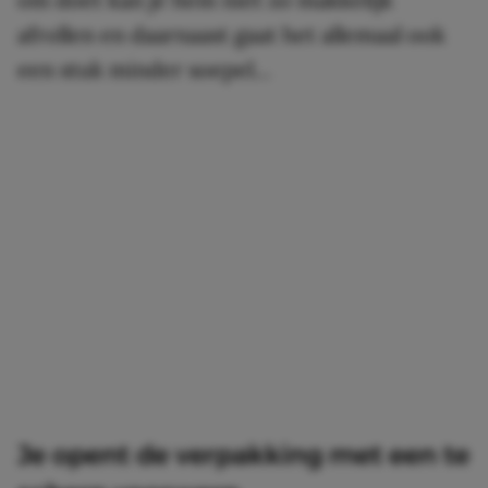
afrollen en daarnaast gaat het allemaal ook
een stuk minder soepel…
Je opent de verpakking met een te