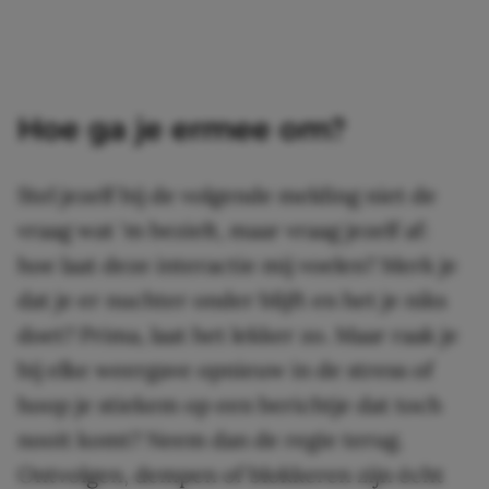
Hoe ga je ermee om?
Stel jezelf bij de volgende melding niet de
vraag wat ‘m bezielt, maar vraag jezelf af:
hoe laat deze interactie mij voelen? Merk je
dat je er nuchter onder blijft en het je niks
doet? Prima, laat het lekker zo. Maar raak je
bij elke weergave opnieuw in de stress of
hoop je stiekem op een berichtje dat toch
nooit komt? Neem dan de regie terug.
Ontvolgen, dempen of blokkeren zijn écht