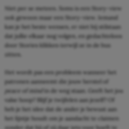
Niet per se meteen. Soms is een Story-view
ook gewoon maar een Story-view. Iemand
kan je het beste wensen, er niet bij stilstaan
dat jullie elkaar nog volgen, en gedachteloos
door Stories klikken terwijl ze in de bus
zitten.
Het wordt pas een probleem wanneer het
patronen aanneemt die jouw herstel of
peace of mind
in de weg staan. Geeft het jou
valse hoop? Blijf je twijfelen aan jezelf? Of
heb je het idee dat de ander je bewust aan
het lijntje houdt om je aandacht te claimen
zonder dat hij of zij daar iets voor hoeft te