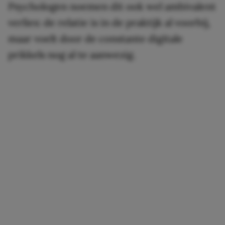
Psychologen noemen dit ook wel ambivalent
verlies: de relatie is in de praktijk al voorbij,
maar voelt door de constante digitale
prikkels nog al te aanwezig.