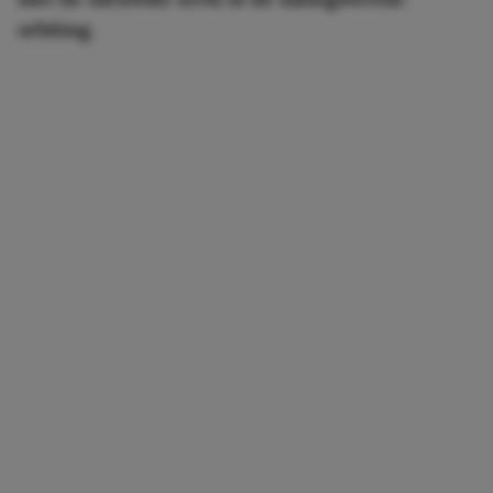
orbiting.