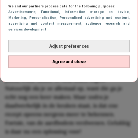
plek
We and our partners process data for the following purposes:
Advertisements
, Functional
, Information storage on device
,
Marketing
, Personalisation
, Personalised advertising and content,
advertising and content measurement, audience research and
Senait Haile
services development
6 augustus 2026, 13:05
3 min. leestijd
Adjust preferences
Tijdens het eindeloze scrollen op TikTok of
Agree and close
Instagram kom je de ene na de andere heerlijke
pasta, frisse salade of viral snack tegen.
Natuurlijk sla je ze allemaal op, want die ga je
echt nog een keer maken. Maar zodra je
daadwerkelijk in de keuken staat, is dat ene
recept opeens nergens meer te bekennen.
Foetsie, van de aardbodem verdwenen. Gelukkig
is daar nu een oplossing voor!