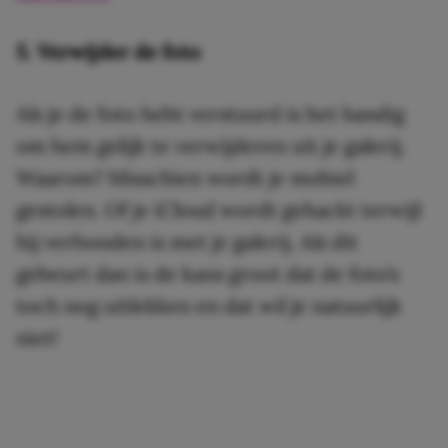
5. Verwijder de foto
Als je de foto hebt verstuurd is het handig
om hem gelijk te verwijderen uit je galerij.
Waarom? Misschien wordt je mobiel
gestolen. Of je iCloud wordt gehackt terwijl
hij verbonden is met je galerij. Als dit
gebeurt dan is de kans groot dat de foto’s
toch nog uitlekken en dat wil je natuurlijk
niet!