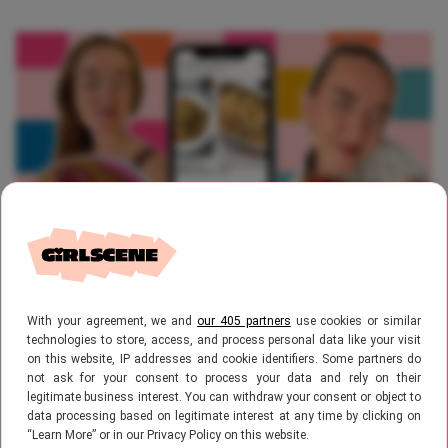
Afbeelding: Instagram @veggilaine
With your agreement, we and
our 405 partners
use cookies or similar
Met deze gratis kookapp
technologies to store, access, and process personal data like your visit
on this website, IP addresses and cookie identifiers. Some partners do
not ask for your consent to process your data and rely on their
heb je al je opgeslagen
legitimate business interest. You can withdraw your consent or object to
data processing based on legitimate interest at any time by clicking on
TikTok-recepten op één
“Learn More” or in our Privacy Policy on this website.