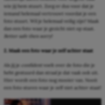
wie jij hem stuurt. Zorg er dus voor dat je
iemand helemaal vertrouwt voordat je een
foto stuurt. Wil je helemaal veilig zijn? Maak
dan een foto waar je gezicht niet op staat.
Better safe then sorry
!
2. Maak een foto waar je zelf achter staat
Als jij je
confident
voelt over de foto die je
hebt gestuurd dan straal je dat vaak ook uit.
Hier wordt een foto nog mooier van. Nooit
een foto sturen waar je zelf niet achter staat!