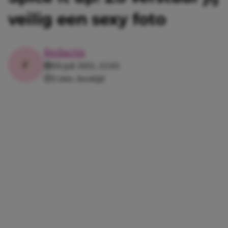
veilig een sexy foto
Redactie
20 juli 2021, 22:03
3 min. leestijd