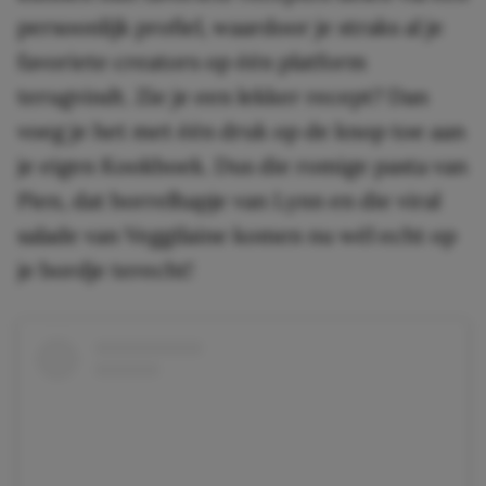
persoonlijk profiel, waardoor je straks al je
favoriete creators op één platform
terugvindt. Zie je een lekker recept? Dan
voeg je het met één druk op de knop toe aan
je eigen Kookboek. Dus die romige pasta van
Pien, dat borrelhapje van Lynn en die viral
salade van Veggilaine komen nu wél echt op
je bordje terecht!