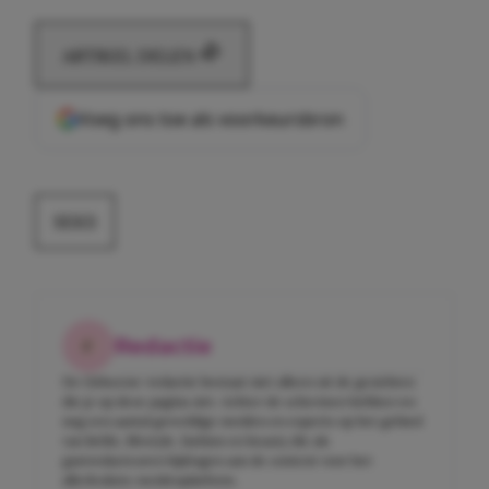
ARTIKEL DELEN
Voeg ons toe als voorkeursbron
SEKS
Redactie
De Girlscene-redactie bestaat niet alleen uit de gezichten
die je op deze pagina ziet. Achter de schermen hebben we
nog een aantal geweldige meiden en experts op het gebied
van liefde, lifestyle, fashion en beauty die als
gastredacteuren bijdragen aan de content voor het
allerleukste meidenplatform.