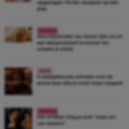
opgeslagen TikTok-recepten op één
plek
LIFESTYLE
Deze bijzettafel van Xenos lijkt zó uit
een designwinkel te komen (en
scheelt je €100)
LIEFDE
6 waargebeurde verhalen over de
eerste keer (die je nooit meer vergeet)
LIFESTYLE
Feit of fabel: krijg je echt ‘meer zin’
van oesters?