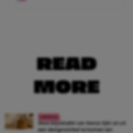
READ
MORE
LIFESTYLE
Deze bijzettafel van Xenos lijkt zó uit
een designwinkel te komen (en