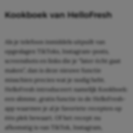
Kookboek van HelloFresh
Als je telefoon inmiddels uitpuilt van
opgeslagen TikToks, Instagram-posts,
screenshots en links die je “later écht gaat
maken”, dan is deze nieuwe functie
misschien precies wat je nodig hebt.
HelloFresh introduceert namelijk Kookboek:
een slimme, gratis functie in de HelloFresh-
app waarmee je al je favoriete recepten op
één plek bewaart. Of het recept nu
afkomstig is van TikTok, Instagram,