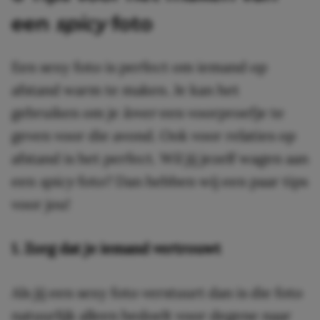
een
spicy
foto
Een sexy foto is perfect om iemand op
afstand warm te maken. Je kan het
gebruiken om je
lover
een voorproefje te
geven voor die avond. Ook voor relaties op
afstand is het perfect. Wil jij jezelf wagen aan
een
spicy
foto? Dan hebben wij een paar tips
voor jou!
1. Zorg dat je iemand vertrouwt
Als jij een sexy foto verstuurt dan is die foto
natuurlijk alleen bedoelt voor degene naar