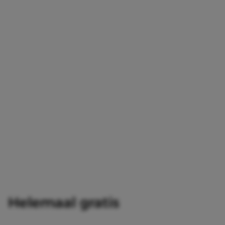
Helemaal gratis