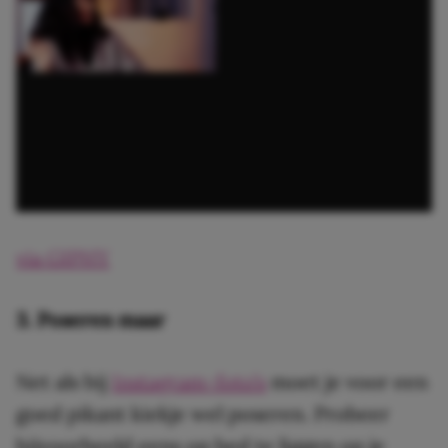
via GIPHY
3. Poseren maar
Net als bij
Instagram-foto’s
moet je voor een
goed pikant kiekje wel poseren. Probeer
bijvoorbeeld eens op bed te liggen op je