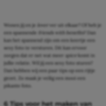
Wonen jij en je
lover
ver uit elkaar? Of heb je
een spannende
friends with benefits
? Dan
kan het spannend zijn om een keertje een
sexy foto te versturen. Dit kan ervoor
zorgen dat er net wat meer
spice
komt in
jullie relatie. Wil jij een sexy foto sturen?
Dan hebben wij een paar tips op een rijtje
gezet. Zo maak je veilig een mooi een
pikante foto.
6 Tips voor het maken van