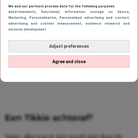
We and our partners process data for the following purposes:
Advertisements
, Functional
, Information storage on device
,
Marketing
, Personalisation
, Personalised advertising and content,
advertising and content measurement, audience research and
services development
Adjust preferences
Agree and close
Een Tikkie achteraf?
Nope, alles wat je ziet wordt niet door de