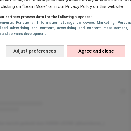
 clicking on “Learn More” or in our Privacy Policy on this website.
ur partners process data for the following purposes:
sements
, Functional
, Information storage on device
, Marketing
, Persona
lised advertising and content, advertising and content measurement, 
h and services development
 bekijken op Instagram
Adjust preferences
Agree and close
en bericht gedeeld door KARIM LEONE (@karimleone_)