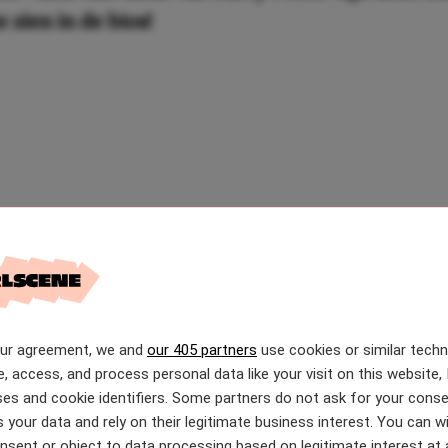
e zien in de bios!
our agreement, we and
our 405 partners
use cookies or similar tech
e, access, and process personal data like your visit on this website, 
es and cookie identifiers. Some partners do not ask for your conse
 your data and rely on their legitimate business interest. You can 
nsent or object to data processing based on legitimate interest at 