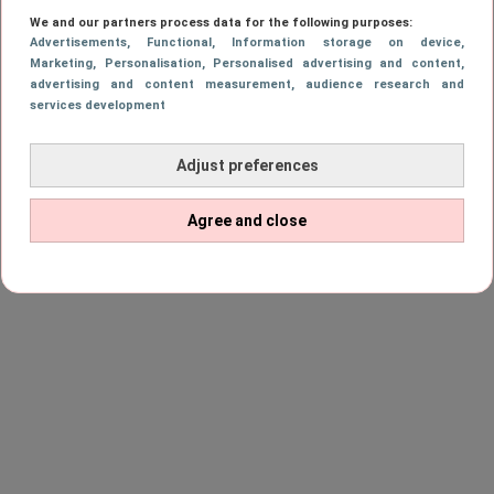
We and our partners process data for the following purposes:
Advertisements
, Functional
, Information storage on device
,
Marketing
, Personalisation
, Personalised advertising and content,
advertising and content measurement, audience research and
services development
Adjust preferences
Agree and close