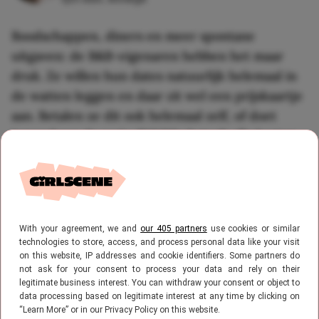
Boodschappen, diners en meer spontane
uitgaven: de B&B-eigenaren hebben het maar
druk. Ze willen hun dates natuurlijk helemaal in
de watten leggen en daar zit wel een prijskaartje
aan. Betalen ze dit ook helemaal zelf, of doet
iemand van de serie dit? Wie betaalt alle kosten
in B&B Vol Liefde? We zochten het uit!
With your agreement, we and
our 405 partners
use cookies or similar
technologies to store, access, and process personal data like your visit
on this website, IP addresses and cookie identifiers. Some partners do
not ask for your consent to process your data and rely on their
legitimate business interest. You can withdraw your consent or object to
data processing based on legitimate interest at any time by clicking on
“Learn More” or in our Privacy Policy on this website.