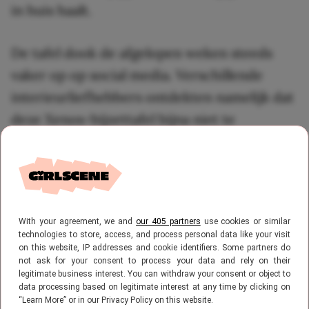
in huis haalt.
De tafel dook de afgelopen weken steeds
vaker op op social media. Verschillende
interieurliefhebbers ontdekten namelijk dat
deze Xenos-bijzettafel bijna niet te
onderscheiden is van een veel duurder
designexemplaar. De vorm, de warme kleur
en de glanzende afwerking? Het heeft
allemaal die luxe boutique-uitstraling waar
With your agreement, we and
our 405 partners
use cookies or similar
je normaal gesproken flink voor moet
technologies to store, access, and process personal data like your visit
betalen. Het mooiste nieuws? De
on this website, IP addresses and cookie identifiers. Some partners do
not ask for your consent to process your data and rely on their
designvariant kost ongeveer €160, terwijl je
legitimate business interest. You can withdraw your consent or object to
data processing based on legitimate interest at any time by clicking on
deze versie bij Xenos voor slechts €59,99
“Learn More” or in our Privacy Policy on this website.