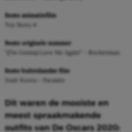
Beste animatiefilm
Toy Story 4
Beste originele nummer
“(I’m Gonna) Love Me Again” – Rocketman
Beste buitenlandse film
Zuid-Korea – Parasite
Dit waren de mooiste en
meest spraakmakende
outfits van De Oscars 2020: