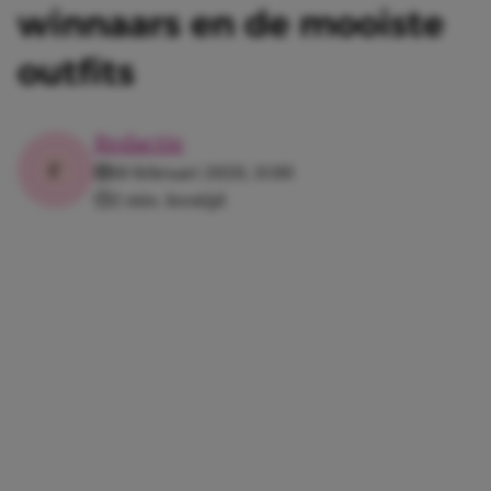
winnaars en de mooiste
outfits
Redactie
10 februari 2020, 11:00
2 min. leestijd