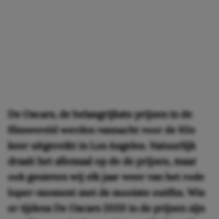
De Oscars, de belangrijkste prijzen in de
filmwereld werden vannacht voor de 92e
keer uitgereikt in Los Angeles. Natuurlijk
draait het allemaal op de de prijzen, maar
ook genieten wij elk jaar weer van het rode
loper-moment met de mooiste outfits. Wie
er tijdens De Oscars 2020 in de prijzen zijn