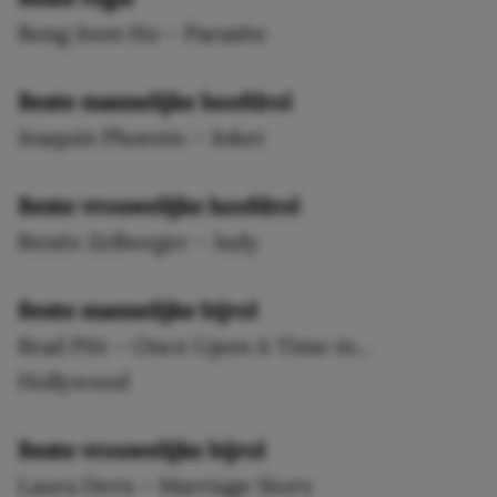
Bong Joon Ho – Parasite
Beste mannelijke hoofdrol
Joaquin Phoenix – Joker
Beste vrouwelijke hoofdrol
Renée Zellweger – Judy
Beste mannelijke bijrol
Brad Pitt – Once Upon A Time in…
Hollywood
Beste vrouwelijke bijrol
Laura Dern – Marriage Story