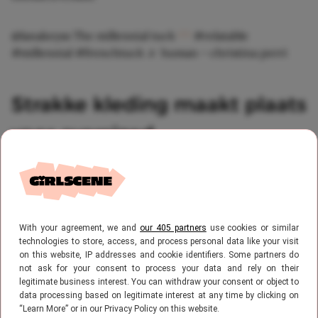
@lanakeyss
The millennial tuck
#relatable
#millennial
#frenchtuck
♬ human – christina perri
Strakke kleding maakt plaats
voor oversized
Ook de pasvorm van kleding laat goed zien
hoe mode verandert. Waar millennials vaak
kozen voor aangesloten blazers, leren jasjes
With your agreement, we and
our 405 partners
use cookies or similar
en nauwsluitende kleding, draait het nu juist
technologies to store, access, and process personal data like your visit
on this website, IP addresses and cookie identifiers. Some partners do
om oversized fits. Blazers moeten oversized
not ask for your consent to process your data and rely on their
legitimate business interest. You can withdraw your consent or object to
vallen, leren jassen krijgen een vintage
data processing based on legitimate interest at any time by clicking on
“Learn More” or in our Privacy Policy on this website.
uitstraling en broeken zijn langer en wijder