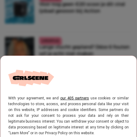
Voor nog geen €20 scoor je dit viral
ijsbad gewoon bij Action
LIFESTYLE
Lange vlucht gepland? Déze 6 fouten
wil je echt niet maken
With your agreement, we and
our 405 partners
use cookies or similar
technologies to store, access, and process personal data like your visit
on this website, IP addresses and cookie identifiers. Some partners do
not ask for your consent to process your data and rely on their
legitimate business interest. You can withdraw your consent or object to
data processing based on legitimate interest at any time by clicking on
“Learn More” or in our Privacy Policy on this website.