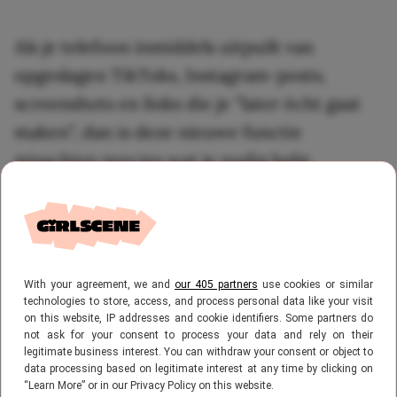
Als je telefoon inmiddels uitpuilt van
opgeslagen TikToks, Instagram-posts,
screenshots en links die je “later écht gaat
maken”, dan is deze nieuwe functie
misschien precies wat je nodig hebt.
HelloFresh introduceert namelijk Kookboek:
een slimme, gratis functie in de HelloFresh-
app waarmee je al je favoriete recepten op
één plek bewaart. Of het recept nu
With your agreement, we and
our 405 partners
use cookies or similar
afkomstig is van TikTok, Instagram,
technologies to store, access, and process personal data like your visit
on this website, IP addresses and cookie identifiers. Some partners do
YouTube of een receptenwebsite, de app zet
not ask for your consent to process your data and rely on their
legitimate business interest. You can withdraw your consent or object to
alles automatisch om in een overzichtelijk
data processing based on legitimate interest at any time by clicking on
recept.
“Learn More” or in our Privacy Policy on this website.