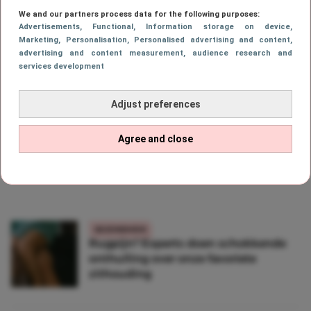
We and our partners process data for the following purposes:
Advertisements
, Functional
, Information storage on device
,
Marketing
, Personalisation
, Personalised advertising and content,
advertising and content measurement, audience research and
services development
READ
Adjust preferences
MORE
Agree and close
GEZONDHEID
Rugpijn? Experts doen schokkende
onthulling over onze favoriete
zithouding