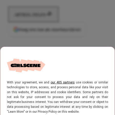
ARTIKEL DELEN
Voeg ons toe als voorkeursbron
Redactie
De Girlscene-redactie bestaat niet alleen uit de gezichten
die je op deze pagina ziet. Achter de schermen hebben we
nog een aantal geweldige meiden en experts op het gebied
van liefde, lifestyle, fashion en beauty die als
With your agreement, we and
our 405 partners
use cookies or similar
gastredacteuren bijdragen aan de content voor het
technologies to store, access, and process personal data like your visit
allerleukste meidenplatform.
on this website, IP addresses and cookie identifiers. Some partners do
Alle artikelen van Redactie
not ask for your consent to process your data and rely on their
legitimate business interest. You can withdraw your consent or object to
data processing based on legitimate interest at any time by clicking on
“Learn More” or in our Privacy Policy on this website.