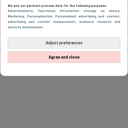
We and our partners process data for the following purposes:
Advertisements
, Functional
, Information storage on device
,
REIZEN
Marketing
, Personalisation
, Personalised advertising and content,
Zin in een strandfeestje? Bij deze
advertising and content measurement, audience research and
beachclubs moet je deze zomer zijn
services development
Adjust preferences
Agree and close