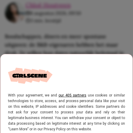
Chloë Houtveen
8 augustus 2026, 09:50
3 min. leestijd
Boodschappen, diners en meer spontane
uitgaven: de B&B-eigenaren hebben het maar
druk. Ze willen hun dates natuurlijk helemaal in
de watten leggen en daar zit wel een prijskaartje
aan. Betalen ze dit ook helemaal zelf, of doet
iemand van de serie dit? Wie betaalt alle kosten
in B&B Vol Liefde? We zochten het uit!
With your agreement, we and
our 405 partners
use cookies or similar
technologies to store, access, and process personal data like your visit
on this website, IP addresses and cookie identifiers. Some partners do
not ask for your consent to process your data and rely on their
legitimate business interest. You can withdraw your consent or object to
data processing based on legitimate interest at any time by clicking on
“Learn More” or in our Privacy Policy on this website.