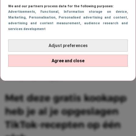
We and our partners process data for the following purposes:
Advertisements
, Functional
, Information storage on device
,
Marketing
, Personalisation
, Personalised advertising and content,
advertising and content measurement, audience research and
services development
Adjust preferences
Agree and close
Afbeelding: Instagram @veggilaine
Met deze gratis kookapp
heb je al je opgeslagen
TikTok-recepten op één