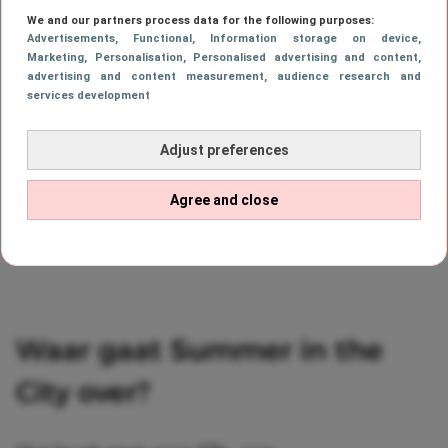
We and our partners process data for the following purposes:
Advertisements
, Functional
, Information storage on device
,
Marketing
, Personalisation
, Personalised advertising and content,
advertising and content measurement, audience research and
services development
Adjust preferences
Agree and close
Waar gaat Summer in the
City over?