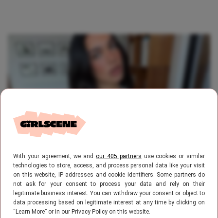
Afbeelding: Instagram @dualipa
With your agreement, we and
our 405 partners
use cookies or similar
technologies to store, access, and process personal data like your visit
on this website, IP addresses and cookie identifiers. Some partners do
Geen idee wat je moet
not ask for your consent to process your data and rely on their
legitimate business interest. You can withdraw your consent or object to
kiezen? Dit is het verschil
data processing based on legitimate interest at any time by clicking on
“Learn More” or in our Privacy Policy on this website.