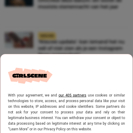
Omcirkel déze datum: dit wordt de
mooiste sterrennacht van het jaar
NIEUWS
‘Nieuwe update’: kan iemand het nu
wél of niet zien als je een Instagram
Story screenshot?
With your agreement, we and
our 405 partners
use cookies or similar
technologies to store, access, and process personal data like your visit
on this website, IP addresses and cookie identifiers. Some partners do
not ask for your consent to process your data and rely on their
legitimate business interest. You can withdraw your consent or object to
data processing based on legitimate interest at any time by clicking on
“Learn More” or in our Privacy Policy on this website.