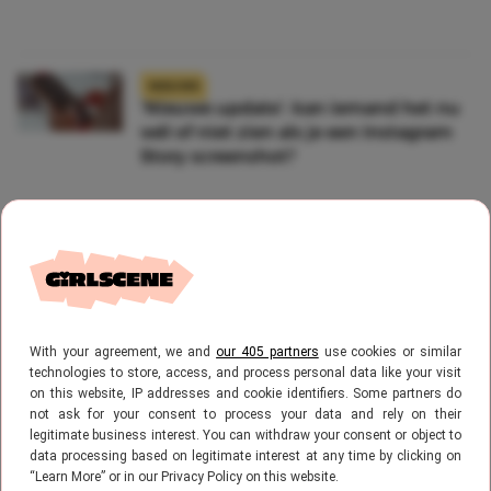
NIEUWS
‘Nieuwe update’: kan iemand het nu
wél of niet zien als je een Instagram
Story screenshot?
NIEUWS
Oh no! Dít Paradise Hotel-koppel is
uit elkaar
With your agreement, we and
our 405 partners
use cookies or similar
technologies to store, access, and process personal data like your visit
on this website, IP addresses and cookie identifiers. Some partners do
not ask for your consent to process your data and rely on their
legitimate business interest. You can withdraw your consent or object to
data processing based on legitimate interest at any time by clicking on
“Learn More” or in our Privacy Policy on this website.