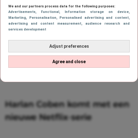
We and our partners process data for the following purposes:
Advertisements
, Functional
, Information storage on device
,
Marketing
, Personalisation
, Personalised advertising and content,
advertising and content measurement, audience research and
services development
Adjust preferences
Agree and close
Harlan Coben komt met een
nieuwe Netflix-serie