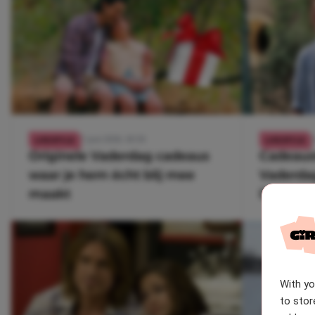
17 juni 2026, 18:58
1
LIFESTYLE
LIFESTYLE
Originele Vaderdag cadeaus
Cadeaust
waar je hem écht blij mee
Vaderdag
maakt
lijst met
With y
to stor