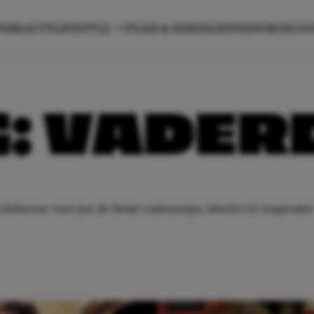
ON
BEAUTY
LIFESTYLE
FILMS & SERIES
LIEFDE
HOROSCO
G:
VADER
 Girlscene voor jou de beste cadeautips, ideeën en inspirati