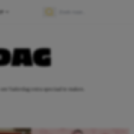
OP
Zoek naar:
Zoeken
DAG
e om Vaderdag extra speciaal te maken.