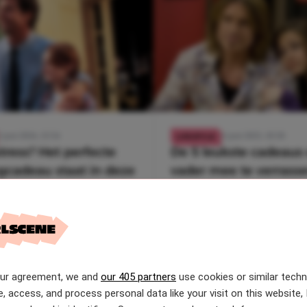
3 juni 2024, 13:54
14 juni 2023, 10:38
LIFESTYLE
ress? Het perfecte
De 5 leukste cadeaus
cadeau staat in deze
vader mee te verrass
 11 ideeën
Vaderdag
our agreement, we and
our 405 partners
use cookies or similar tech
e, access, and process personal data like your visit on this website, 