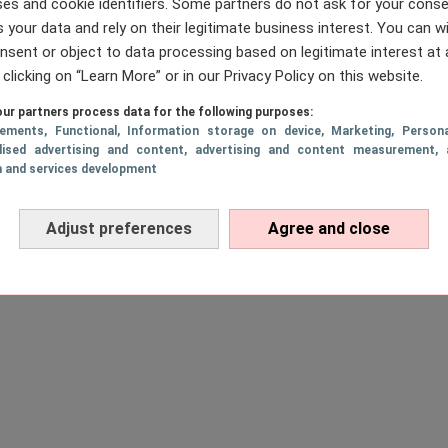
es and cookie identifiers. Some partners do not ask for your conse
 your data and rely on their legitimate business interest. You can 
nsent or object to data processing based on legitimate interest at 
 clicking on “Learn More” or in our Privacy Policy on this website.
2 juni 2022, 15:30
24 februari 2023, 16:47
LIFESTYLE
ngen kun je samen
11x stoere Vaderdag 2
ur partners process data for the following purposes:
sements
, Functional
, Information storage on device
, Marketing
, Persona
ader doen op
cadeaus waar elke vad
lised advertising and content, advertising and content measurement, 
g!
mee is
h and services development
Adjust preferences
Agree and close