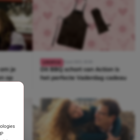
10 juni 2023, 18:00
LIFESTYLE
 om je
Dit BBQ schort van Action is
en op
het perfecte Vaderdag cadeau
nologies
IP