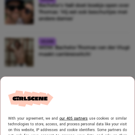
Bachelor’s Yaël doet boekje open over
Thomas: ‘Hij eet ook beschuitjes met
andere dames’
CELEBS
WOW: Bachelor Thomas van der Vlugt
maakt carrièreswitch!
CELEBS
Thomas van der Vlugt over zijn libido
tijdens de Bachelor: “een villa vol
knappe dames”
With your agreement, we and
our 405 partners
use cookies or similar
technologies to store, access, and process personal data like your visit
CELEBS
on this website, IP addresses and cookie identifiers. Some partners do
Thomas en Merel willen geen relatie-