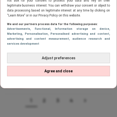
not ask for your consent to process your data and rely on their
stempel: ‘aan het daten’
legitimate business interest. You can withdraw your consent or object to
data processing based on legitimate interest at any time by clicking on
“Learn More” or in our Privacy Policy on this website.
We and our partners process data for the following purposes:
GEZONDHEID
Advertisements
, Functional
, Information storage on device
,
Thomas van der Vlugt uit de kleren!
Marketing
, Personalisation
, Personalised advertising and content,
Dit wil je zien!
advertising and content measurement, audience research and
services development
Adjust preferences
CELEBS
Zo zag de 30e verjaardag van Thomas
Agree and close
eruit
1
2
3
4
Page
PAGE
PAGE
PAGE
VOLGENDE