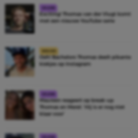
CELEBS
Exciting! Thomas van der Vlugt komt
met een nieuwe YouTube-serie
NIEUWS
Oeh! Bachelors Thomas deelt pikante
kiekjes op Instagram
CELEBS
Maureen reageert op break-up
Thomas en Merel: ‘Hij is er nog niet
klaar voor’
CELEBS