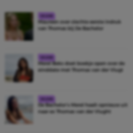
CELEBS
Maureen over slechte eerste indruk
van Thomas bij De Bachelor
CELEBS
Merel Beks doet boekje open over de
einddate met Thomas van der Vlugt
CELEBS
De Bachelor’s Merel haalt opnieuw uit
naar ex Thomas van der Vlught