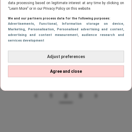
data processing based on legitimate interest at any time by clicking on
“Learn More” or in our Privacy Policy on this website.
ETEN
We and our partners process data for the following purposes:
5 snelle en smakelijke recepten voor
Advertisements
, Functional
, Information storage on device
,
drukke studenten
Marketing
, Personalisation
, Personalised advertising and content,
advertising and content measurement, audience research and
services development
LIFESTYLE
Adjust preferences
Herkenbare situaties waar elke
student doorheen gaat
Agree and close
1
2
3
VORIGE
PAGE
Page
PAGE
VOLGENDE