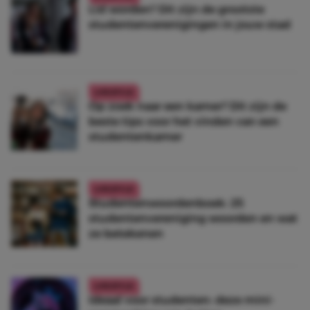
Lid worden? Dit zijn de grootste
studentenverenigingen in jouw stad
LIFESTYLE
Op zoek naar een kamer? Dit zijn de
beste tips voor het vinden van een
studentenkamer
LIFESTYLE
Studentenwoordenboek: 25
studentenvereniging woorden en wat
ze betekenen
LIFESTYLE
Ideaal voor studenten: deze mini-