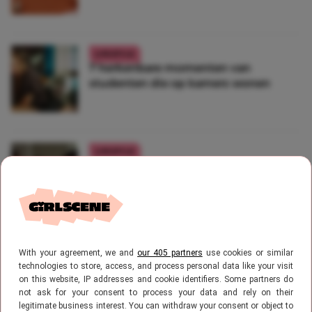
LIFESTYLE
7 herkenbare momenten van
studenten die op kamers wonen
LIFESTYLE
Uitstelgedrag? Dit zijn de 5 beste
plekken om te studeren
LIFESTYLE
With your agreement, we and
our 405 partners
use cookies or similar
Effectieve studietips die écht werken
technologies to store, access, and process personal data like your visit
on this website, IP addresses and cookie identifiers. Some partners do
not ask for your consent to process your data and rely on their
legitimate business interest. You can withdraw your consent or object to