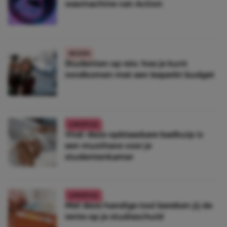
wasmachine van Action
REIZEN
Studenten op reis: hoe je kunt
rondkomen met een beperkt budget
LIFESTYLE
Viral: deze opblaasbare badkuip is
een musthave voor je
studentenkamer
LIFESTYLE
Met deze handige tool bereken jij de
rente op je studieschuld