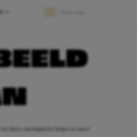
OP
Zoek naar:
Zoeken
BEELD
AN
fun facts, astrologische feitjes en meer!