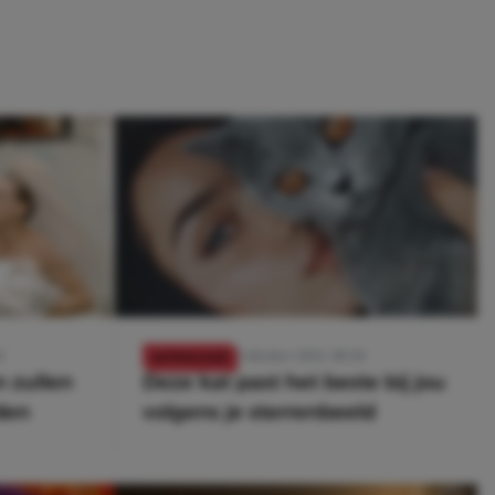
3
9 oktober 2023, 08:36
ASTROLOGIE
 zullen
Deze kat past het beste bij jou
den
volgens je sterrenbeeld