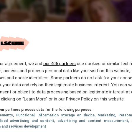
5 oktober 2023, 07:58
2 oktober 2023, 08:12
ASTROLOGIE
our agreement, we and
our 405 partners
use cookies or similar tech
terrenbeelden gaan
Zo kom jij over je bre
e, access, and process personal data like your visit on this website, 
st vreemd
heen volgens je sterr
es and cookie identifiers. Some partners do not ask for your conse
 your data and rely on their legitimate business interest. You can 
nsent or object to data processing based on legitimate interest at 
 clicking on “Learn More” or in our Privacy Policy on this website.
ur partners process data for the following purposes:
sements
, Functional
, Information storage on device
, Marketing
, Persona
lised advertising and content, advertising and content measurement, 
h and services development