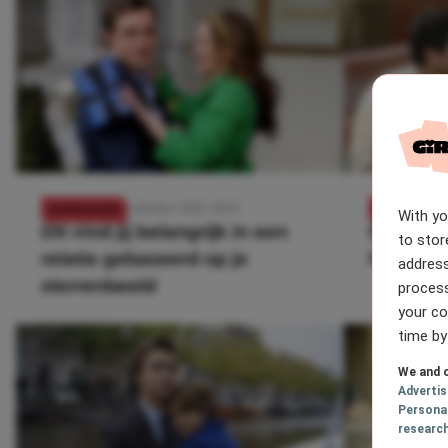
6 oktober 2023, 08:21
ASTROLOGIE
ASTROLOGIE
With y
Dit vind jij belangrijk in een
Deze 3 s
to stor
relatie gebaseerd op je
het snel
address
sterrenbeeld
process
your co
time by
We and o
Adverti
Persona
researc