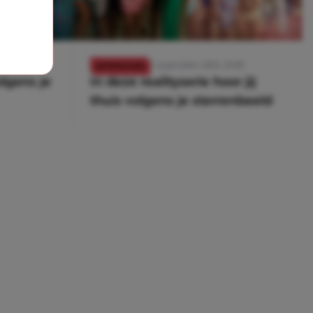
1:00
17 september 2023, 14:00
ASTROLOGIE
olgens je
In deze realityserie hoor jij
thuis volgens je sterrenbeeld
OLGENDE