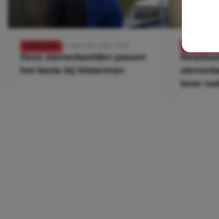
24 september 2023, 21:09
ASTROLOGIE
ASTROLOGIE
Deze sterrenbeelden passen
Relatiea
het beste bij Waterman
sterrenb
lover no