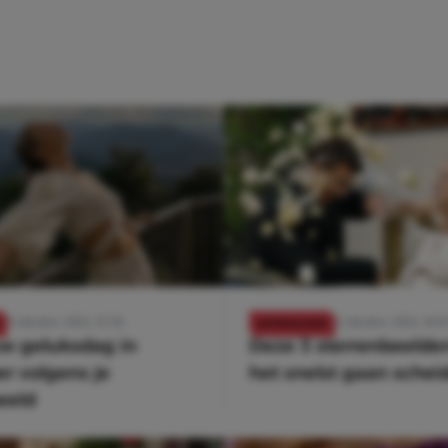
18 oktober 2023, 15:38
14 oktober 2023, 19:0
ASTROLOGIE
ouw geluksdag in
Deze 3 sterrenbeelden
r volgens je
het snelst gaan schei
eeld