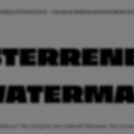
ON
BEAUTY
LIFESTYLE
FILMS & SERIES
LIEFDE
HOROSCO
STERREN
ATERM
ebruari? Dan heb jij het sterrenbeeld Waterman. Hier lees je 