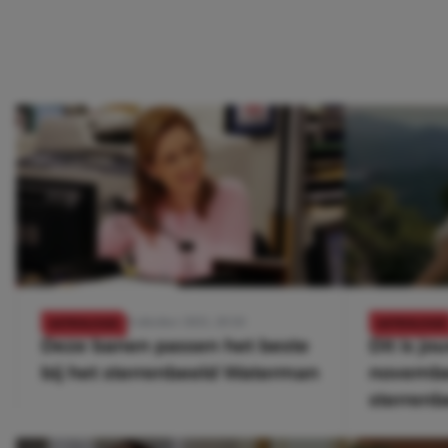
21 oktober 2023, 20:30
ASTROLOGIE
ASTROLOGIE
Deze banen passen het beste
Dit is j
bij het sterrenbeeld Waterman
novembe
sterrenb