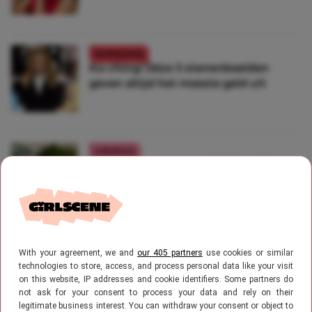
ASTROLOGIE
Ka-ching! Déze 3 sterrenbeelden
geven altijd het meeste geld uit
LIFESTYLE
Door deze trucjes van IKEA geef je
onbewust meer geld uit
LIFESTYLE
With your agreement, we and
our 405 partners
use cookies or similar
Droombaan: dit bijbaantje betaalt je
technologies to store, access, and process personal data like your visit
om te shoppen bij je favoriete
on this website, IP addresses and cookie identifiers. Some partners do
winkels
not ask for your consent to process your data and rely on their
legitimate business interest. You can withdraw your consent or object to