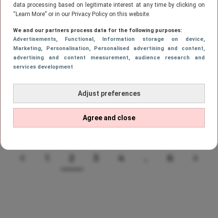
data processing based on legitimate interest at any time by clicking on
“Learn More” or in our Privacy Policy on this website.
ASTROLOGIE
We and our partners process data for the following purposes:
Deze sterrenbeelden hebben een
Advertisements
, Functional
, Information storage on device
,
heftige shopverslaving
Marketing
, Personalisation
, Personalised advertising and content,
advertising and content measurement, audience research and
services development
LIFESTYLE
Adjust preferences
Deze teddy loungestoel van Action is
een echte must-have
Agree and close
1
2
3
4
…
6
VORIGE
PAGE
Page
PAGE
PAGE
PAGE
VOL