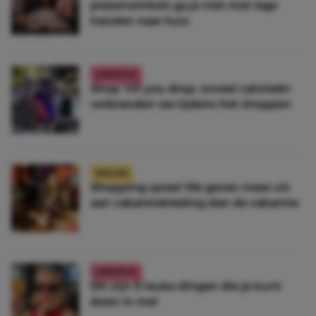
platenwinkels ga je niet met lege
handen naar huis
LIFESTYLE
Shop ‘till you drop: zoveel calorieën
verbranden we tijdens het shoppen
NIEUWS
Shopping spree! We geven meer uit
aan vakantiekleding dan de vakantie
LIFESTYLE
Dit zijn 5 leuke dingen die je kunt
doen in mei