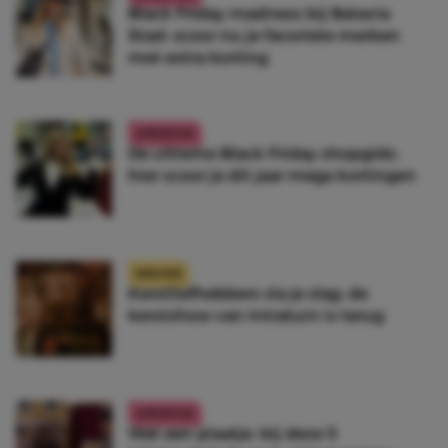
Black Friday madness bij Batavia
Stad: scoor nu je favoriete merken
met extra korting
LIFESTYLE
De ultieme Black Friday shopgids:
hier scoor je dit jaar mega kortingen
NIEUWS
Kerstliefhebbers sla je slag: de
kerstshow van Intratuin is terug
LIFESTYLE
Wat een plaatje: bij deze 5