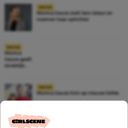
NIEUWS
Monica Geuze stelt fans teleur en
noemen haar oplichter
NIEUWS
Monica
Geuze geeft
eindelijk
duidelijkhe
id over haar
relatiestatu
NIEUWS
s
Monica Geuze hint op nieuwe liefde
NIEUWS