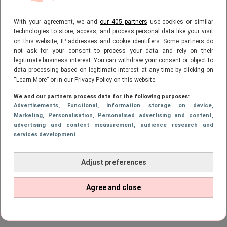
Monica Geuze en Nienke Plas
binnenkort te zien in
With your agreement, we and
our 405 partners
use cookies or similar
televisieprogramma ‘Vier Handen Op
technologies to store, access, and process personal data like your visit
Eén Buik’
on this website, IP addresses and cookie identifiers. Some partners do
not ask for your consent to process your data and rely on their
legitimate business interest. You can withdraw your consent or object to
1
…
11
12
13
VORIGE
PAGE
PAGE
PAGE
Page
data processing based on legitimate interest at any time by clicking on
“Learn More” or in our Privacy Policy on this website.
We and our partners process data for the following purposes:
Advertisements
, Functional
, Information storage on device
,
Marketing
, Personalisation
, Personalised advertising and content,
advertising and content measurement, audience research and
services development
Adjust preferences
Agree and close