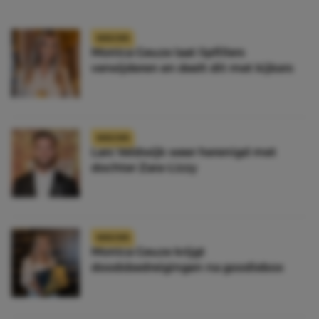
NIEUWS
Monica Geuze laat lipfillers
verwijderen en deelt dit met kijkers
NIEUWS
Lars Veldwijk weer herenigd met
dochter Zara-Lizzy
NIEUWS
Monica Geuze krijgt
doodsbedreigingen na goodiebox