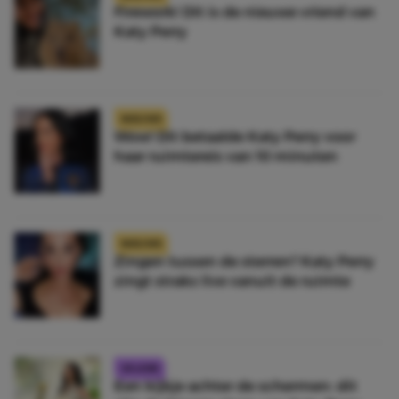
Firework! Dít is de nieuwe vriend van
Katy Perry
NIEUWS
Wow! Dit betaalde Katy Perry voor
haar ruimtereis van 10 minuten
NIEUWS
Zingen tussen de sterren? Katy Perry
zingt straks live vanuit de ruimte
CELEBS
Een kijkje achter de schermen: dit