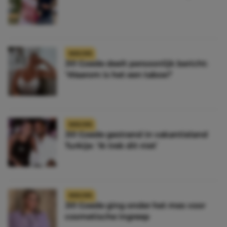
NIEUWS
Jill Goede deelt persoonlijk bericht:
‘Waarom is het een taboe?’
NIEUWS
Jill Goede gestrand in vakantieland
Turkije: ‘Ik trek dit niet’
NIEUWS
Jill Goede ging onder het mes voor
cosmetische ingreep