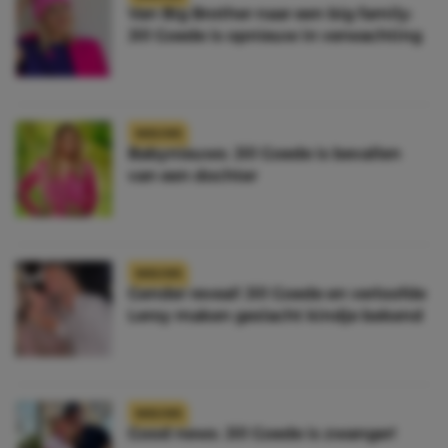
Van Big Brother naar een big family:
Jill Goede is opnieuw in verwachting
NIEUWS
Babynieuws: Jill Goede is bevallen
van een dochter
NIEUWS
Gender reveal! Jill Goede en verloofde
Leroy maken geslacht kindje bekend
NIEUWS
Good news: Jill Goede is zwanger!