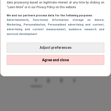
data processing based on legitimate interest at any time by clicking on
“Learn More” or in our Privacy Policy on this website.
CELEBS
We and our partners process data for the following purposes:
Leroy de Rouw ondergaat
Advertisements
, Functional
, Information storage on device
,
cosmetische ingreep: ‘Weinig zin in’
Marketing
, Personalisation
, Personalised advertising and content,
advertising and content measurement, audience research and
services development
CELEBS
Adjust preferences
EMIDJ-Jill Goede vertelt openhartig
over kinderwens
Agree and close
1
2
3
Page
PAGE
PAGE
VOLGENDE