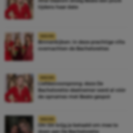
Aha! Daarom droeg Beate een pruik
tijdens haar date
NIEUWS
Binnenkijken: in deze prachtige villa
overnachten de Bachelorettes
NIEUWS
Liefdesvoorsprong: deze De
Bachelorette-deelnemer werd al vóór
de opnames met Beate gespot
NIEUWS
Oh! Dit krijg je betaald om mee te
doen aan De Bachelorette