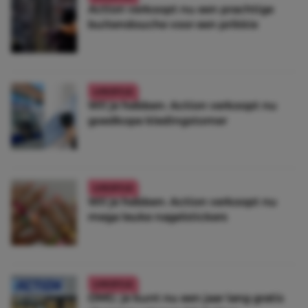
Action verkoopt nu een prachtige
buitendouche voor een prikkie
LIFESTYLE
Wil je hebben: Action verkoopt nu
goedkope kledingstomer
LIFESTYLE
Wil je hebben: Action verkoopt nu
mega leuke nagelstickers
LIFESTYLE
OMG: je kunt nu een jaar lang gratis