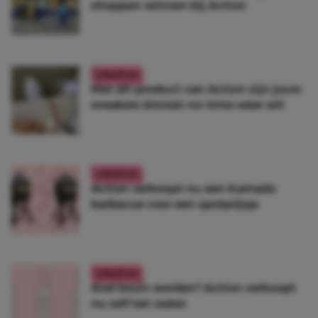
shoppen winnen bij Action
LIFESTYLE
Met dit product van Action zijn jouw
sneakers binnen no-time weer wit
LIFESTYLE
Action verkoopt nu een Kamado
barbecue voor een spotprijsje
LIFESTYLE
Snel bruin worden? Action verkoopt
nu self tan water