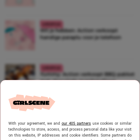
LIFESTYLE
Wil je hebben: Action verkoopt
handige paraplu voor je telefoon
LIFESTYLE
Yummy: Action verkoopt BBQ-pakket
met chocolade marshmallows
ETEN
Deze TikTokker doet Oreo-kruimels
With your agreement, we and
our 405 partners
use cookies or similar
van Action door haar Milkshake
technologies to store, access, and process personal data like your visit
on this website, IP addresses and cookie identifiers. Some partners do