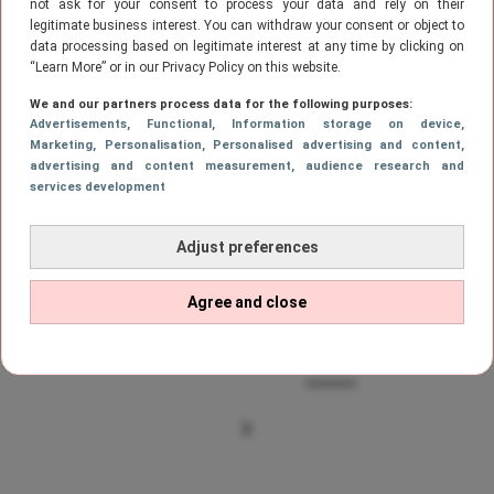
not ask for your consent to process your data and rely on their
legitimate business interest. You can withdraw your consent or object to
data processing based on legitimate interest at any time by clicking on
LIFESTYLE
“Learn More” or in our Privacy Policy on this website.
OMG! Action verkoopt nu een
karaokeset voor een spotprijsje
We and our partners process data for the following purposes:
Advertisements
, Functional
, Information storage on device
,
Marketing
, Personalisation
, Personalised advertising and content,
advertising and content measurement, audience research and
services development
LIFESTYLE
Déze hilarische tent van Action
Adjust preferences
maakt kamperen veel leuker
Agree and close
1
…
10
11
12
13
14
VORIGE
PAGE
PAGE
PAGE
Page
PAGE
PAG
VOLGENDE