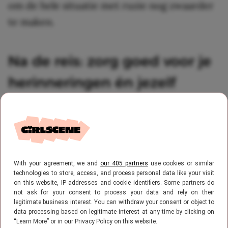
om de hele situatie met ruzie nog zwaarder
te maken.
Na de reis: zorg goed voor je
herinneringen én jezelf
De dag na thuiskomst zit je ineens weer in
de trein naar werk of school en voelt alles
absurd normaal. Een kleine reisdip is heel
herkenbaar. Maak het jezelf iets leuker door
With your agreement, we and
our 405 partners
use cookies or similar
technologies to store, access, and process personal data like your visit
een gezamenlijke foto-albumavond te
on this website, IP addresses and cookie identifiers. Some partners do
plannen, een playlist te maken met nummers
not ask for your consent to process your data and rely on their
legitimate business interest. You can withdraw your consent or object to
die jullie reis samenvatten, of nog één keer
data processing based on legitimate interest at any time by clicking on
“Learn More” or in our Privacy Policy on this website.
jullie favoriete vakantiemaaltijd na te maken.