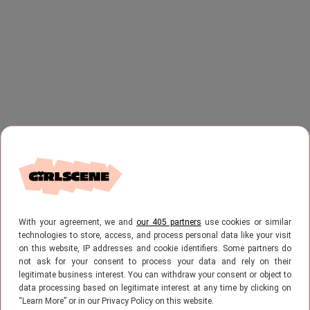
With your agreement, we and
our 405 partners
use cookies or similar
technologies to store, access, and process personal data like your visit
on this website, IP addresses and cookie identifiers. Some partners do
not ask for your consent to process your data and rely on their
legitimate business interest. You can withdraw your consent or object to
data processing based on legitimate interest at any time by clicking on
“Learn More” or in our Privacy Policy on this website.