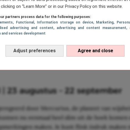
 clicking on “Learn More” or in our Privacy Policy on this website.
ur partners process data for the following purposes:
sements
, Functional
, Information storage on device
, Marketing
, Persona
lised advertising and content, advertising and content measurement, 
h and services development
Adjust preferences
Agree and close
| 23 augustus – 22 september
geregeerd door Mercurius, de planeet van wijshe
unnen nu eenmaal heel slim uit de hoek komen 
 opmerkingen maken. Je kunt flink indruk maken