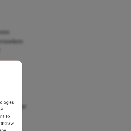
 een
derzoeken
 meer
kijk op
 je
eginnen
nologies
e dag, maar
IP
nt to
withdraw
any