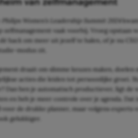
eheim van zelfmanagement
e
Philips Women’s Leadership Summit 2024
kwam
 zelfmanagement vaak voorbij. Vroeg opstaan w
 dé hack om meer uit jezelf te halen, of je nu CE
studie-modus zit.
ement draait om slimme keuzes maken, doelen s
elijkse acties die leiden tot persoonlijke groei. St
? Dan ben je automatisch productiever, ligt de 
ten en heb je meer controle over je agenda. Dat i
ll voor de drukke planner, maar volgens experts vo
ok gelukkiger.