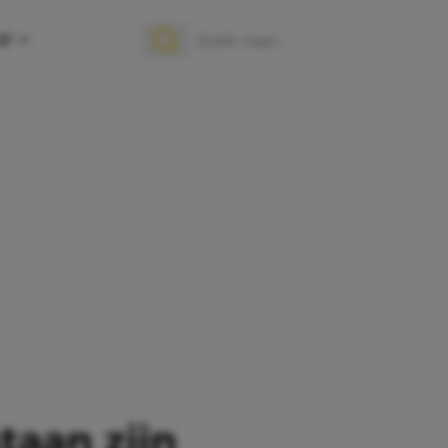
OP
Zoek naar:
Zoeken
taan zijn