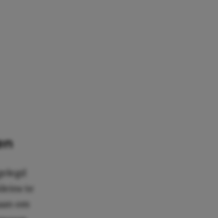
en
gelegd
leins te
taan om