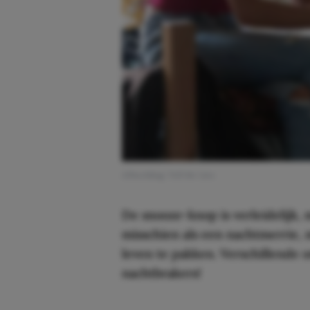
Afbeelding: Tell Me Lies
De snooze-knop is verleidelijk, 
misschien als een nachtmerrie, 
leven te pakken. Verschillende 
nachtbrakers!