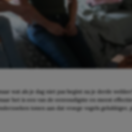
maar wat als je dag niet pas begint na je derde wekke
maar het is een van de eenvoudigste en meest effecti
onderzoeken tonen aan dat vroege vogels gelukkiger, p