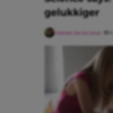
gelukkiger
Charlotte Van Der Geest
22