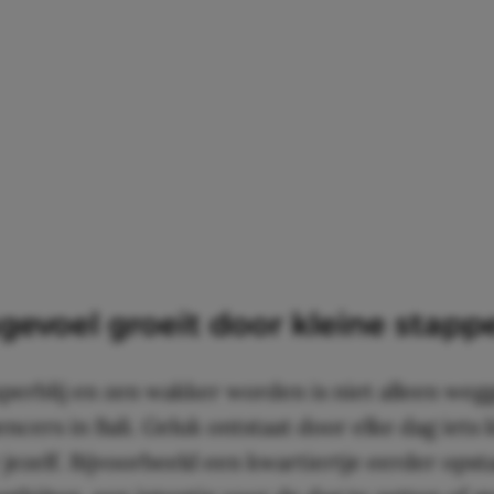
gevoel groeit door kleine stapp
uperblij en zen wakker worden is niet alleen weg
encers in Bali. Geluk ontstaat door elke dag iets k
jezelf. Bijvoorbeeld een kwartiertje eerder ops