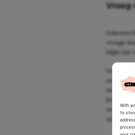
Vroeg 
Iedereen h
vroege sta
blijkt dat
Vroege vo
energie, 
het leven.
letterlijk
With y
zoals jij d
to stor
ook je min
address
process
your co