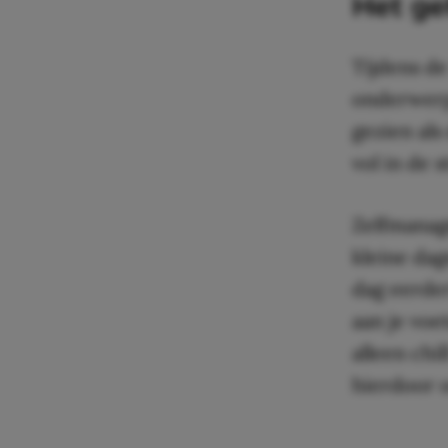
Het g
Tijdens d
onderwerp
gezien als
vol in de 
Zelfmanag
kleine dag
dag eerder
aan je voe
alleen chi
hierdoor o