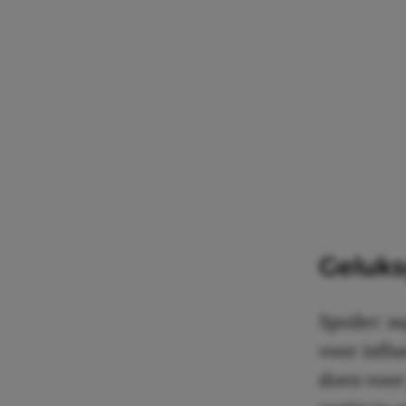
Geluks
Spoiler: s
voor influ
doen voor 