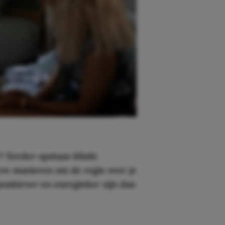
r? Eerder opstaan klinkt
eve manieren om de regie over je
ositiever en energieker zijn dan