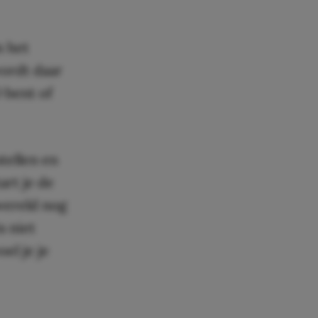
 het
ordt daar
O bent of
tellen en
art je de
wereld nog
s niet
el je je