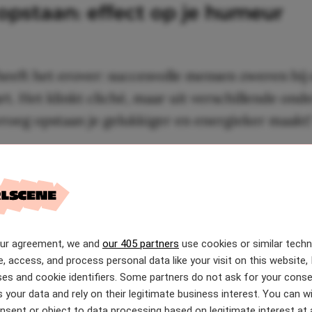
opstaan: effect op je humeur
eeft het erover: succesvolle mensen zweren bij
rt. Het klinkt cliché, maar uit verschillende on
 vroeg opstaan je gelukkiger en energieker maakt!
gels leven volgens onderzoekers niet alleen met
maar ze hebben meestal ook een optimistischere 
 Door ’s ochtends tijd voor jezelf te nemen, maak
 ruimte om je hoofd leeg te maken en de dag te b
our agreement, we and
our 405 partners
use cookies or similar tech
at wil. Je ochtendritueel bepaalt dus niet alleen j
e, access, and process personal data like your visit on this website, 
dset!
es and cookie identifiers. Some partners do not ask for your conse
 your data and rely on their legitimate business interest. You can 
nsent or object to data processing based on legitimate interest at 