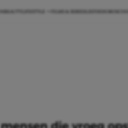
ON
BEAUTY
LIFESTYLE
FILMS & SERIES
LIEFDE
HOROSCO
 mensen die vroeg ops