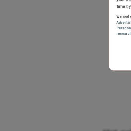
time by
We and o
Adverti
Persona
researc