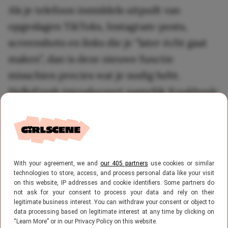
Als je telefoon inmiddels uitpuilt van
opgeslagen TikToks, Instagram-posts,
screenshots en links die je “later écht gaat
maken”, dan is deze nieuwe functie
misschien precies wat je nodig hebt.
HelloFresh introduceert namelijk Kookboek:
een slimme, gratis functie in de HelloFresh-
app waarmee je al je favoriete recepten op
één plek bewaart. Of het recept nu
afkomstig is van TikTok, Instagram,
With your agreement, we and
our 405 partners
use cookies or similar
YouTube of een receptenwebsite, de app zet
technologies to store, access, and process personal data like your visit
on this website, IP addresses and cookie identifiers. Some partners do
alles automatisch om in een overzichtelijk
not ask for your consent to process your data and rely on their
legitimate business interest. You can withdraw your consent or object to
recept.
data processing based on legitimate interest at any time by clicking on
“Learn More” or in our Privacy Policy on this website.