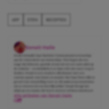
APP
ETEN
RECEPTEN
Senait Haile
Senait behaalde haar Bachelor Communicatiewetenschap
aan de Universiteit van Amsterdam. Wat begon als een
stage bij Girlscene, groeide al snel uit tot een vaste plek op
de redactie – en inmiddels is ze daar echt niet meer weg te
denken. Senait is een creatieve alleskunner met een
enorme passie voor kunst en muziek. Met haar frisse blik en
gevoel voor storytelling weet ze elk onderwerp moeiteloos
om te toveren tot een heerlijk artikel. Senait brengt het
altijd op een manier die lezers meteen wil laten doorlezen!
Alle artikelen van Senait Haile