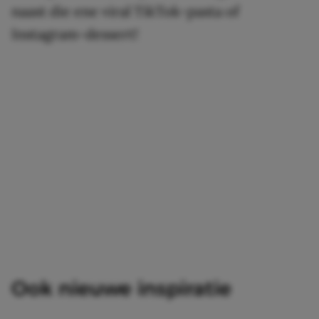
naast die ene viral TikTok-pasta of
Instagram-dessert!
Ook nieuwe inspiratie