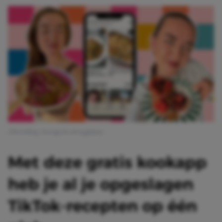
Afbeelding: Instagram @veggilaine
Met deze gratis kookapp
heb je al je opgeslagen
TikTok-recepten op één