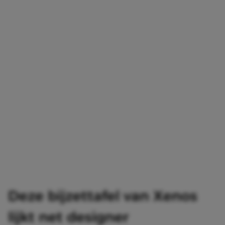
Deze bijzettafel van Xenos
lijkt net designer