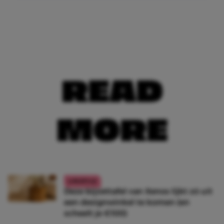
READ
MORE
LIFESTYLE
Deze bijzettafel van Xenos lijkt zó uit
een designwinkel te komen (en
scheelt je €100)