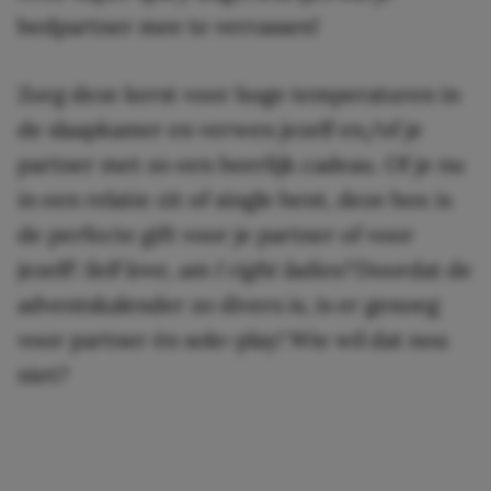
bedpartner mee te verrassen!
Zorg deze kerst voor hoge temperaturen in
de slaapkamer en verwen jezelf en/of je
partner met zo een heerlijk cadeau. Of je nu
in een relatie zit of single bent, deze box is
de perfecte gift voor je partner of voor
jezelf!
Self love, am I right ladies?
Doordat de
adventskalender zo divers is, is er genoeg
voor partner én solo-play! Wie wil dat nou
niet?