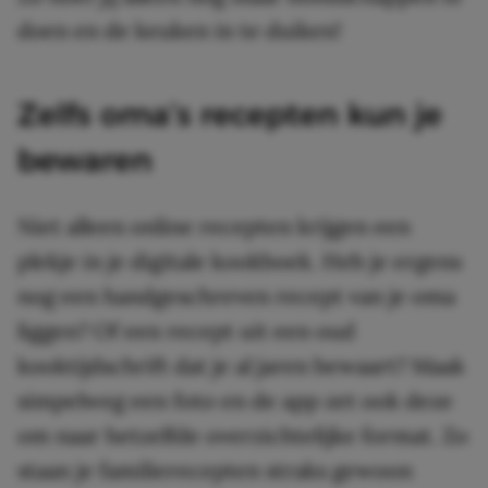
doen en de keuken in te duiken!
Zelfs oma’s recepten kun je
bewaren
Niet alleen online recepten krijgen een
plekje in je digitale kookboek. Heb je ergens
nog een handgeschreven recept van je oma
liggen? Of een recept uit een oud
kooktijdschrift dat je al jaren bewaart? Maak
simpelweg een foto en de app zet ook deze
om naar hetzelfde overzichtelijke format. Zo
staan je familierecepten straks gewoon