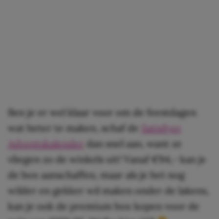
Ben je er wel klaar voor om de feestdagen
wat heter te maken, schaf de
Satisfyer
Adventskalender
dan snel aan, want ze
vliegen zo de winkels uit! Vanaf €94,- kan je
de box aanschaffen, maar als je het nog
wilder en gekker wil maken onder de lakens,
kan je ook de premium box kopen voor de