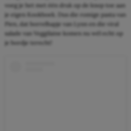
voeg je het met één druk op de knop toe aan
je eigen Kookboek. Dus die romige pasta van
Pien, dat borrelhapje van Lynn en die viral
salade van Veggilaine komen nu wél echt op
je bordje terecht!