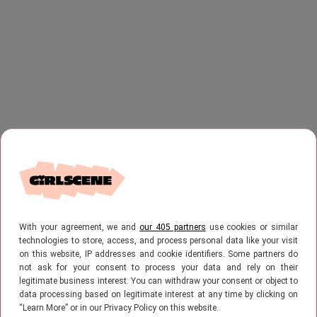
With your agreement, we and
our 405 partners
use cookies or similar
technologies to store, access, and process personal data like your visit
on this website, IP addresses and cookie identifiers. Some partners do
not ask for your consent to process your data and rely on their
legitimate business interest. You can withdraw your consent or object to
data processing based on legitimate interest at any time by clicking on
“Learn More” or in our Privacy Policy on this website.