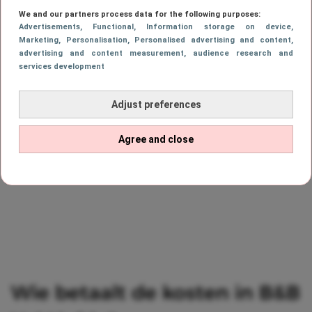
We and our partners process data for the following purposes:
Advertisements
, Functional
, Information storage on device
,
Marketing
, Personalisation
, Personalised advertising and content,
advertising and content measurement, audience research and
services development
Adjust preferences
Agree and close
Wie betaalt de kosten in B&B