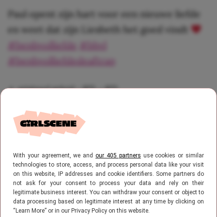
Paul opent zijn hart voor een nieuwe liefde
en weet dat zijn Liesbeth het goed vindt
#benbvolliefde
#bbvl
#benbvolliefdedeaftrap
♬ origineel geluid – RTL – RTL
De gasten wisten vooraf wat
er speelde
With your agreement, we and
our 405 partners
use cookies or similar
technologies to store, access, and process personal data like your visit
Volgens Pauls dochter Laura werd alles
on this website, IP addresses and cookie identifiers. Some partners do
not ask for your consent to process your data and rely on their
netjes met de gasten besproken. Iedereen
legitimate business interest. You can withdraw your consent or object to
data processing based on legitimate interest at any time by clicking on
die tijdens de opnameperiode een kamer
“Learn More” or in our Privacy Policy on this website.