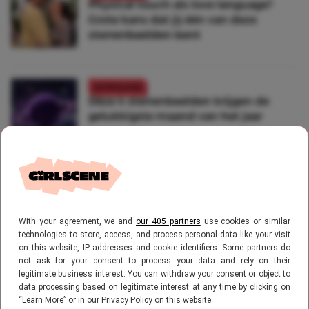
Physical touch als love language?
Grote kans dat jij één van deze
sterrenbeelden bent
ASTROLOGIE
Déze 4 sterrenbeelden krijgen de
gelukkigste maand van het jaar
ASTROLOGIE
Déze sterrenbeelden vinden hun ware
liefde in 2026
With your agreement, we and
our 405 partners
use cookies or similar
technologies to store, access, and process personal data like your visit
on this website, IP addresses and cookie identifiers. Some partners do
not ask for your consent to process your data and rely on their
legitimate business interest. You can withdraw your consent or object to
data processing based on legitimate interest at any time by clicking on
“Learn More” or in our Privacy Policy on this website.