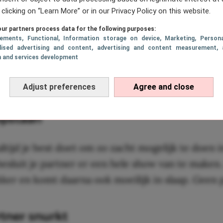
 clicking on “Learn More” or in our Privacy Policy on this website.
ur partners process data for the following purposes:
sements
, Functional
, Information storage on device
, Marketing
, Persona
lised advertising and content, advertising and content measurement, 
h and services development
Adjust preferences
Agree and close
opstaan
j altijd je best doet om zo zacht mogelijk te doen i
esluit je partner er een hele show van te maken.
ker en komt daarna ook moeilijk in slaap. Geen p
rtner snurkt