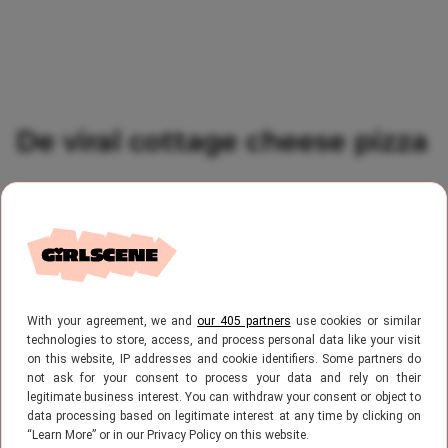
De viral cottage cheese pizza
Hailey Bieber weet precies hoe ze een trend
moet starten. Nu gaat haar nieuwste recept
viral en wij snappen de hype helemaal. De
With your agreement, we and
our 405 partners
use cookies or similar
cottage cheese pizza houdt social media in
technologies to store, access, and process personal data like your visit
een chokehold en is perfect voor iedereen
on this website, IP addresses and cookie identifiers. Some partners do
not ask for your consent to process your data and rely on their
die zin heeft in pizza, maar ook wat extra
legitimate business interest. You can withdraw your consent or object to
data processing based on legitimate interest at any time by clicking on
eiwitten wil binnenkrijgen. Het geheim zit
“Learn More” or in our Privacy Policy on this website.