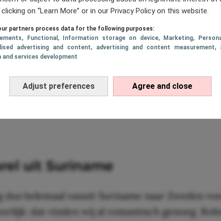
 clicking on “Learn More” or in our Privacy Policy on this website.
ur partners process data for the following purposes:
sements
, Functional
, Information storage on device
, Marketing
, Persona
lised advertising and content, advertising and content measurement, 
h and services development
Adjust preferences
Agree and close
rel uit Suriname
og dus helemaal vanuit Suriname naar Zweden vo
 eerlijk: dat vinden wij al romantisch genoeg. Ro