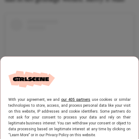
With your agreement, we and
our 405 partners
use cookies or similar
Dit bericht op Instagram bekijken
technologies to store, access, and process personal data like your visit
on this website, IP addresses and cookie identifiers. Some partners do
not ask for your consent to process your data and rely on their
legitimate business interest. You can withdraw your consent or object to
data processing based on legitimate interest at any time by clicking on
“Learn More” or in our Privacy Policy on this website.