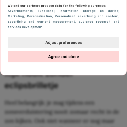
We and our partners process data for the following purposes:
Advertisements
, Functional
, Information storage on device
,
Marketing
, Personalisation
, Personalised advertising and content,
advertising and content measurement, audience research and
services development
Adjust preferences
Agree and close
Kijk nooit zonder
eclipsbrilletje
Heel belangrijk: je mag tijdens een
zonsverduistering nooit zomaar recht in de
zon kijken. Ook niet wanneer er nog maar