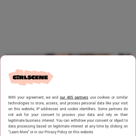
With your agreement, we and
our 405 partners
use cookies or similar
technologies to store, access, and process personal data like your visit
on this website, IP addresses and cookie identifiers. Some partners do
not ask for your consent to process your data and rely on their
legitimate business interest. You can withdraw your consent or object to
data processing based on legitimate interest at any time by clicking on
Afbeelding: Instagram @dualipa
“Learn More” or in our Privacy Policy on this website.