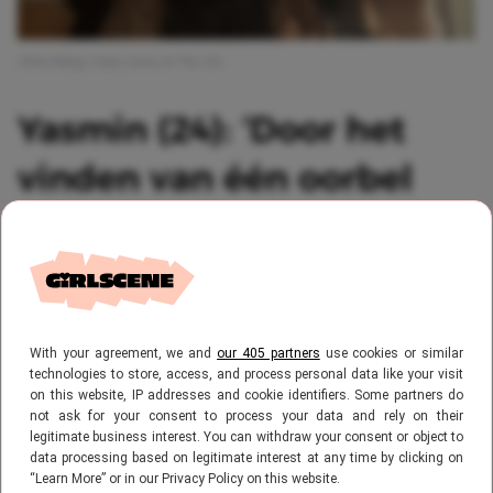
Afbeelding: Daisy Jones & The Six.
Yasmin (24): ‘Door het
vinden van één oorbel
ontdekte ik het
dubbelleven van mijn
vriend’
With your agreement, we and
our 405 partners
use cookies or similar
technologies to store, access, and process personal data like your visit
Amélie De Jong
on this website, IP addresses and cookie identifiers. Some partners do
not ask for your consent to process your data and rely on their
14 juli 2026, 14:52
legitimate business interest. You can withdraw your consent or object to
5 min. leestijd
data processing based on legitimate interest at any time by clicking on
“Learn More” or in our Privacy Policy on this website.